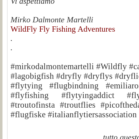
Vi aspettiamo
Mirko Dalmonte Martelli
WildFly Fly Fishing Adventures
.
.
#mirkodalmontemartelli #Wildfly #c
#lagobigfish #dryfly #dryflys #dryfli
#flytying #flugbindning #emiliar
#flyfishing #flytyingaddict #fly
#troutofinsta #troutflies #picofthe
#flugfiske #italianflytiersassociatio
..tutto quest