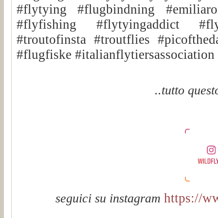
#flytying #flugbindning #emiliar
#flyfishing #flytyingaddict #fly
#troutofinsta #troutflies #picofthe
#flugfiske #italianflytiersassociatio
..tutto quest
https://w
seguici su instagram