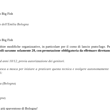
o Big Fish
o dell'Emilia Bologna
o Big Fish
re modifiche organizzative, in particolare per il corso di lancio prato/lago. Per
ibili saranno solamente 20, con prenotazione obbligatoria da effettuare diretta
ad anni 10/12, previa autorizzazione dei genitori.
 pesca a mosca per iniziare a praticare questa tecnica e svolgere autonomamente 
i:
a (
Bologna
)
gna
)
ca più spaventoso dì Bologna!