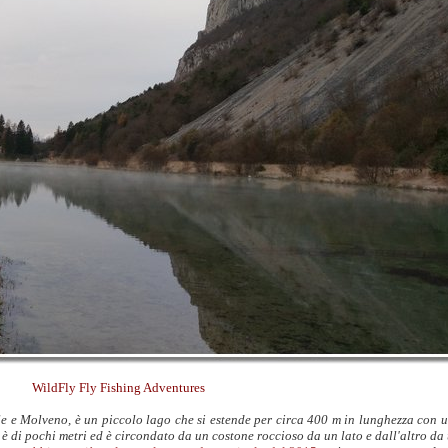
WildFly Fly Fishing Adventures
le e Molveno, è un piccolo lago che
si estende per circa 400 m in lunghezza con 
 è di pochi metri ed è circondato da un costone roccioso da un lato e dall'altro da