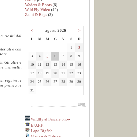
Waders & Boots
(6)
Wild Fly Video
(42)
Zaini & Bags
(3)
<
agosto 2026
>
curiositi dal
L
M
M
G
V
S
D
2
1
teriali e con
tore.
5
3
4
6
7
8
9
. Gli allievi
10
11
12
13
14
15
16
e, mulinelli,
17
18
19
20
21
22
23
ui seguire le
24
25
26
27
28
29
30
in pratica le
31
Wildfly al Pescare Show
E.U.F.F.
Lago Bigfish
Maxcatch Fishing