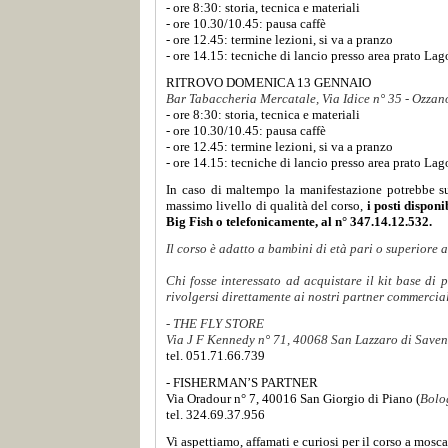
- ore 8:30: storia, tecnica e materiali
- ore 10.30/10.45: pausa caffè
- ore 12.45: termine lezioni, si va a pranzo
- ore 14.15: tecniche di lancio presso area prato Lag
RITROVO DOMENICA 13 GENNAIO
Bar Tabaccheria Mercatale, Via Idice n° 35 - Ozzan
- ore 8:30: storia, tecnica e materiali
- ore 10.30/10.45: pausa caffè
- ore 12.45: termine lezioni, si va a pranzo
- ore 14.15: tecniche di lancio presso area prato Lag
In caso di maltempo la manifestazione potrebbe subi
massimo livello di qualità del corso,
i posti dispon
Big Fish o telefonicamente, al n° 347.14.12.532.
Il corso è adatto a bambini di età pari o superiore 
Chi fosse interessato ad acquistare il kit base di
rivolgersi direttamente ai nostri partner commercial
- THE FLY STORE
Via J F Kennedy n° 71, 40068 San Lazzaro di Saven
tel. 051.71.66.739
- FISHERMAN’S PARTNER
Via Oradour n° 7, 40016 San Giorgio di Piano (
Bolo
tel. 324.69.37.956
Vi aspettiamo, affamati e curiosi per il corso a mos