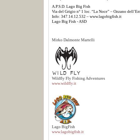
A.P.S.D. Lago Big Fish
Via del Grigio n° 1 loc. “La Noce” – Ozzano dell’Emi
Info: 347.14.12.532 – www.lagobigfish.it
Lago Big Fish - ASD
Mirko Dalmonte Martelli
Wildfly Fly Fishing Adventures
www.wildfly.it
Lago BigFish
www.lagobigfish.it