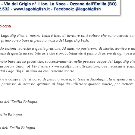
ologna
go Big Fish, il nostro Team è lieto di invitare tutti coloro che sono attratti e in
 primo corso base di pesca a mosca del Lago Big Fish.
do lezioni teoriche a quelle pratiche. Al mattino parleremo di storia, tecnica e ma
 basi di questa incredibile arte che è probabilmente il punto di arrivo di ogni pesca
cio base sia su prato che, successivamente, nelle pescose acque del Lago Big Fish
European Union of Fly Fishers - www.euff.it; le attrezzature, ove necessarie (cann
 dal Lago Big Fish sino ad esaurimento scorte.
30 € e comprende: il corso di pesca a mosca, la tessera Assolaghi, la dispensa su c
un permesso di accesso gratuito al lago da utilizzare quando volete, per mettere 
ano dell'Emilia Bologna
milia
Bologna
o dell'Emilia Bologna