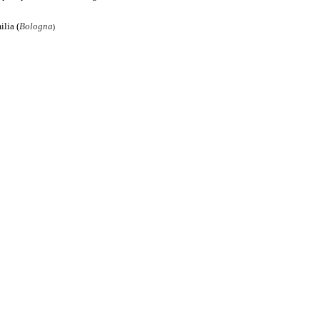
lia (
Bologna
)