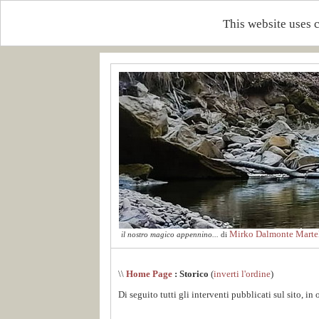
This website uses 
Mirko Dalmonte Martel
il nostro magico appennino...
di
\\
Home Page
: Storico
(
inverti l'ordine
)
Di seguito tutti gli interventi pubblicati sul sito, in