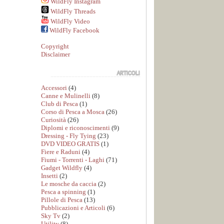
WildFly Instagram
WildFly Threads
WildFly Video
WildFly Facebook
Copyright
Disclaimer
Accessori
(4)
Canne e Mulinelli
(8)
Club di Pesca
(1)
Corso di Pesca a Mosca
(26)
Curiosità
(26)
Diplomi e riconoscimenti
(9)
Dressing - Fly Tying
(23)
DVD VIDEO GRATIS
(1)
Fiere e Raduni
(4)
Fiumi - Torrenti - Laghi
(71)
Gadget Wildfly
(4)
Insetti
(2)
Le mosche da caccia
(2)
Pesca a spinning
(1)
Pillole di Pesca
(13)
Pubblicazioni e Articoli
(6)
Sky Tv
(2)
Utility
(8)