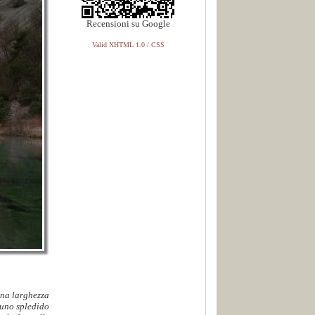
Recensioni su Google
Valid XHTML 1.0 / CSS
una larghezza
 uno spledido