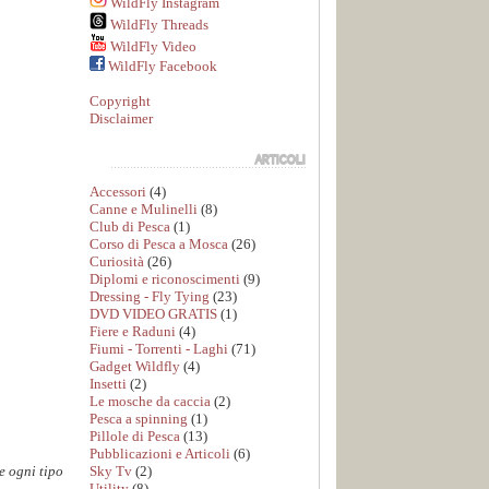
WildFly Instagram
WildFly Threads
WildFly Video
WildFly Facebook
Copyright
Disclaimer
Accessori
(4)
Canne e Mulinelli
(8)
Club di Pesca
(1)
Corso di Pesca a Mosca
(26)
Curiosità
(26)
Diplomi e riconoscimenti
(9)
Dressing - Fly Tying
(23)
DVD VIDEO GRATIS
(1)
Fiere e Raduni
(4)
Fiumi - Torrenti - Laghi
(71)
Gadget Wildfly
(4)
Insetti
(2)
Le mosche da caccia
(2)
Pesca a spinning
(1)
Pillole di Pesca
(13)
Pubblicazioni e Articoli
(6)
Sky Tv
(2)
e ogni tipo
Utility
(8)