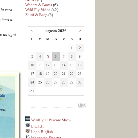
Waders & Boots
(6)
Wild Fly Video
(42)
 la vera
Zaini & Bags
(3)
bienti di
<
agosto 2026
>
to ad ogni
L
M
M
G
V
S
D
2
1
5
3
4
6
7
8
9
10
11
12
13
14
15
16
17
18
19
20
21
22
23
24
25
26
27
28
29
30
31
Wildfly al Pescare Show
E.U.F.F.
Lago Bigfish
Maxcatch Fishing