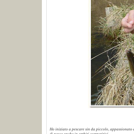
Ho iniziato a pescare sin da piccolo, appassionato d
di pesce anche in ambiti competitivi...