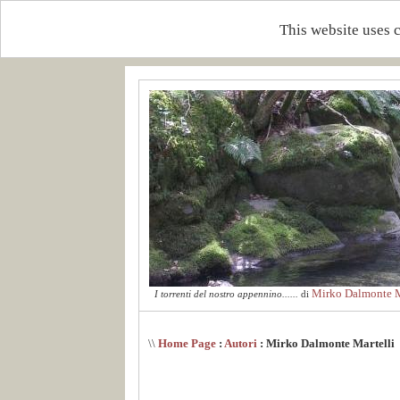
This website uses 
Mirko Dalmonte M
I torrenti del nostro appennino......
di
\\
Home Page
:
Autori
: Mirko Dalmonte Martelli