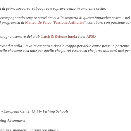
i di primo soccorso, subacquea e sopravvivenza in ambiente ostile.
accompagnando sempre nuovi amici alla scoperta di questa fantastica pesca.... nel
il programma di
Matteo De Falco "Passione Artificiale"
, collaboro con passione co
Bologna, membro del club
Catch & Release Imola
e del
APSD
anti a nulla... a volte esagero e rischio troppo per delle cause perse in partenza.
uello che sono e mi amo per quello che potrei essere ma che forse non sarò mai per 
S. - European Center Of Fly Fishing Schools
shing Adventures
 vi risponderò il prima possibile !!