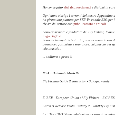
Ho conseguito
altri riconoscimenti
e diplomi in cors
Ogni anno risalgo i torrenti del nostro Appennino 
ho girato una puntata per SKY Tv, canale 236, per 
riviste del settore con
pubblicazioni e articoli
.
Sono ex membro e fondatore del Fly Fishing Team 
Lago BigFish.
Sono un innegabile testardo , non mi arrendo mai dav
permaloso , ottimista e sognatore.. mi piaccio per q
mia pigrizia..
... andiamo a pesca !!
Mirko Dalmonte Martelli
Fly Fishing Guide & Instructor - Bologna - Italy
E.U.F.F. - European Union of Fly Fishers – E.C.F.F.
Catch & Release Imola - Wildfly.it - WildFly Fly Fi
Cel. 3472102114 - mandatemi un messaggio whatsapp,