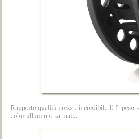
Rapporto qualità prezzo incredibile !! Il peso
color alluminio satinato.