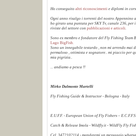
Ho conseguito
altri riconoscimenti
e diplomi in cors
Ogni anno risalgo i torrenti del nostro Appennino 
ho girato una puntata per SKY Tv, canale 236, per 
riviste del settore con
pubblicazioni e articoli
.
Sono ex membro e fondatore del Fly Fishing Team 
Lago BigFish.
Sono un innegabile testardo , non mi arrendo mai dav
permaloso , ottimista e sognatore.. mi piaccio per q
mia pigrizia..
... andiamo a pesca !!
Mirko Dalmonte Martelli
Fly Fishing Guide & Instructor - Bologna - Italy
E.U.F.F. - European Union of Fly Fishers – E.C.F.F.
Catch & Release Imola - Wildfly.it - WildFly Fly Fi
Cel. 3472102114 - mandatemi un messaggio whatsapp,