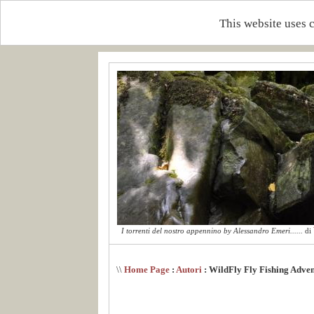
This website uses 
I torrenti del nostro appennino by Alessandro Emeri......
di
\\
Home Page
:
Autori
: WildFly Fly Fishing Adve