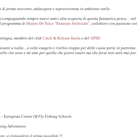
i di primo soccorso, subacquea e sopravvivenza in ambiente ostile.
accompagnando sempre nuovi amici alla scoperta di questa fantastica pesca.... nel
il programma di
Matteo De Falco "Passione Artificiale"
, collaboro con passione co
Bologna, membro del club
Catch & Release Imola
e del
APSD
anti a nulla... a volte esagero e rischio troppo per delle cause perse in partenza.
uello che sono e mi amo per quello che potrei essere ma che forse non sarò mai per 
S. - European Center Of Fly Fishing Schools
shing Adventures
 vi risponderò il prima possibile !!