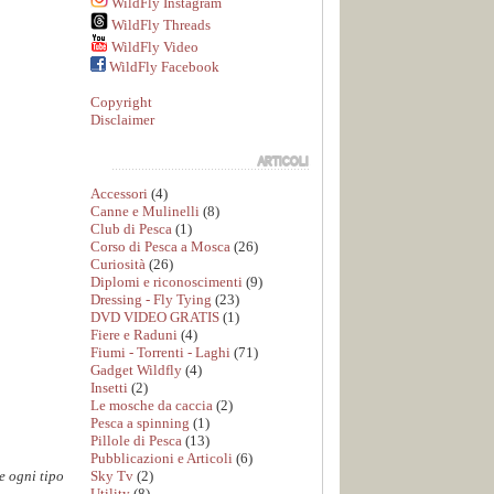
WildFly Instagram
WildFly Threads
WildFly Video
WildFly Facebook
Copyright
Disclaimer
Accessori
(4)
Canne e Mulinelli
(8)
Club di Pesca
(1)
Corso di Pesca a Mosca
(26)
Curiosità
(26)
Diplomi e riconoscimenti
(9)
Dressing - Fly Tying
(23)
DVD VIDEO GRATIS
(1)
Fiere e Raduni
(4)
Fiumi - Torrenti - Laghi
(71)
Gadget Wildfly
(4)
Insetti
(2)
Le mosche da caccia
(2)
Pesca a spinning
(1)
Pillole di Pesca
(13)
Pubblicazioni e Articoli
(6)
Sky Tv
(2)
e ogni tipo
Utility
(8)