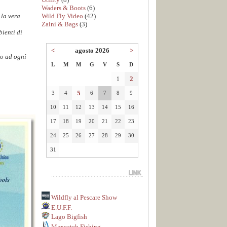
Waders & Boots
(6)
Wild Fly Video
(42)
 la vera
Zaini & Bags
(3)
bienti di
<
agosto 2026
>
to ad ogni
L
M
M
G
V
S
D
2
1
5
3
4
6
7
8
9
10
11
12
13
14
15
16
17
18
19
20
21
22
23
24
25
26
27
28
29
30
31
Wildfly al Pescare Show
E.U.F.F.
Lago Bigfish
Maxcatch Fishing