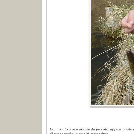
Ho iniziato a pescare sin da piccolo, appassionato d
di pesce anche in ambiti competitivi...