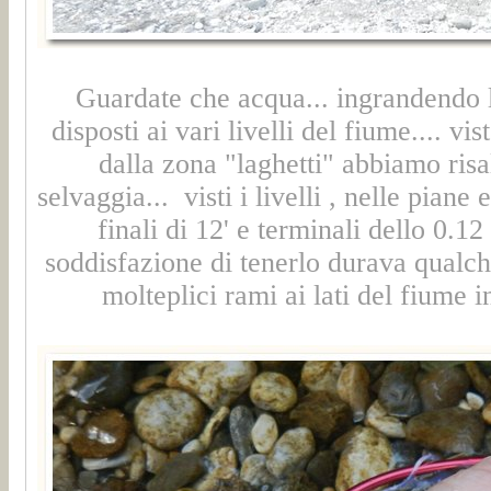
Guardate che acqua... ingrandendo la
disposti ai vari livelli del fiume.... vi
dalla zona "laghetti" abbiamo risa
selvaggia... visti i livelli , nelle pian
finali di 12' e terminali dello 0.12
soddisfazione di tenerlo durava qualche 
molteplici rami ai lati del fiume 