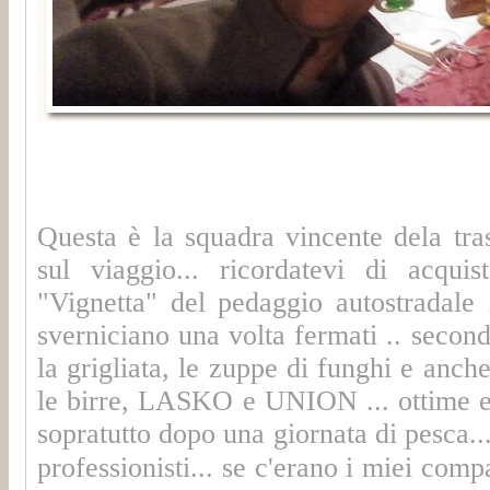
Questa è la squadra vincente dela tras
sul viaggio... ricordatevi di acquis
"Vignetta" del pedaggio autostradale 
sverniciano una volta fermati .. secon
la grigliata, le zuppe di funghi e anche
le birre, LASKO e UNION ... ottime e
sopratutto dopo una giornata di pesca..
professionisti... se c'erano i miei com