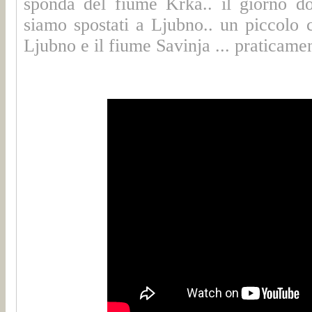
sponda del fiume Krka.. il giorno do
siamo spostati a
Ljubno..
un piccolo c
Ljubno e il fiume Savinja ... praticame