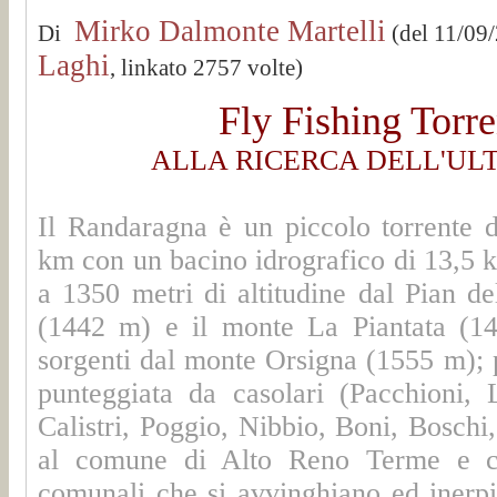
Mirko Dalmonte Martelli
Di
(del 11/09
Laghi
, linkato 2757 volte)
Fly Fishing Torr
ALLA RICERCA DELL'UL
Il Randaragna è un piccolo torrente 
km con un bacino idrografico di 13,5 
a 1350 metri di altitudine dal Pian de
(1442 m) e il monte La Piantata (1
sorgenti dal monte Orsigna (1555 m); p
punteggiata da casolari (Pacchioni, 
Calistri, Poggio, Nibbio, Boni, Boschi,
al comune di Alto Reno Terme e col
comunali che si avvinghiano ed inerpi