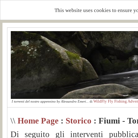
This website uses cookies to ensure y
WildFly Fly Fishing Adven
I torrenti del nostro appennino by Alessandro Emeri...
di
\\
Home Page
:
Storico
: Fiumi - To
Di seguito gli interventi pubblic