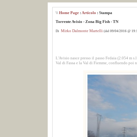
\\
Home Page
:
Articolo
: Stampa
Torrente Avisio - Zona Big Fish - TN
Mirko Dalmonte Martelli
Di
(del 09/04/2016 @ 19:
L'Avisio nasce presso il passo Fedaia (2.054 m s.
Val di Fassa e la Val di Fiemme, confluendo poi ne