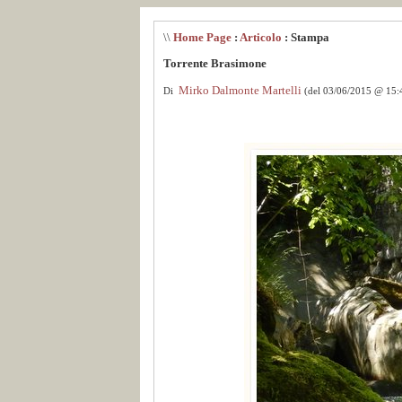
\\
Home Page
:
Articolo
: Stampa
Torrente Brasimone
Mirko Dalmonte Martelli
Di
(del 03/06/2015 @ 15: