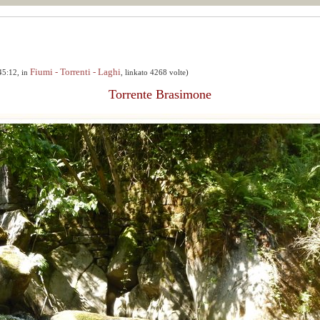
Fiumi - Torrenti - Laghi
45:12, in
, linkato 4268 volte)
Torrente Brasimone