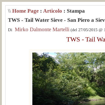
\\
Home Page
:
Articolo
: Stampa
TWS - Tail Water Sieve - San Piero a Siev
Mirko Dalmonte Martelli
Di
(del 27/05/2015 @ 1
TWS - Tail Wat