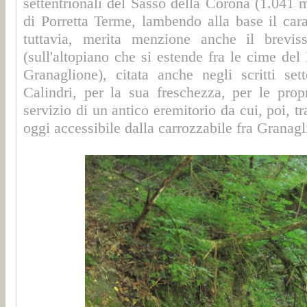
settentrionali del Sasso della Corona (1.041 m
di Porretta Terme, lambendo alla base il carat
tuttavia, merita menzione anche il brevi
(sull'altopiano che si estende fra le cime del
Granaglione), citata anche negli scritti se
Calindri, per la sua freschezza, per le pro
servizio di un antico eremitorio da cui, poi, 
oggi accessibile dalla carrozzabile fra Granagl