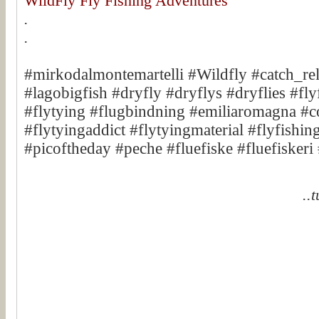
WildFly Fly Fishing Adventures
.
.
#mirkodalmontemartelli #Wildfly #catch_re
#lagobigfish #dryfly #dryflys #dryflies #fly
#flytying #flugbindning #emiliaromagna #co
#flytyingaddict #flytyingmaterial #flyfishing
#picoftheday #peche #fluefiske #fluefiskeri 
..