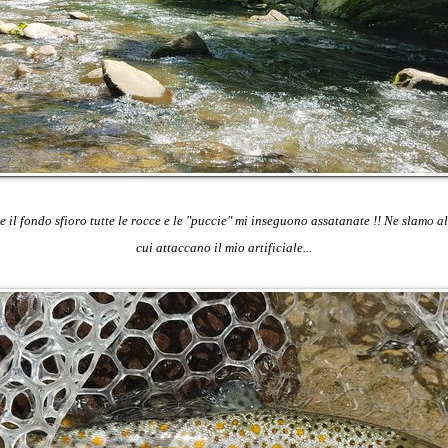
e il fondo sfioro tutte le rocce e le "puccie" mi inseguono assatanate !! Ne slamo al
cui attaccano il mio artificiale...