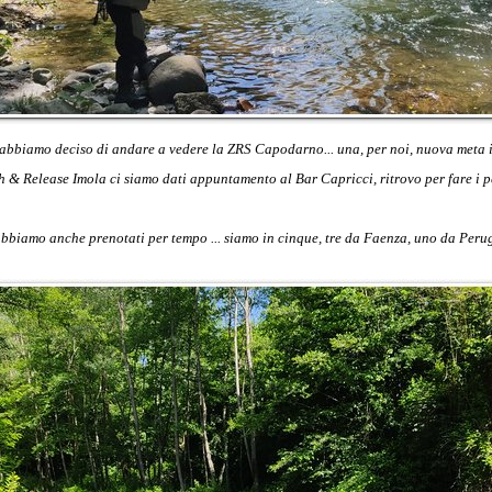
bbiamo deciso di andare a vedere la ZRS Capodarno... una, per noi, nuova meta i
h & Release Imola ci siamo dati appuntamento al Bar Capricci, ritrovo per fare i pe
 abbiamo anche prenotati per tempo ... siamo in cinque, tre da Faenza, uno da Peru