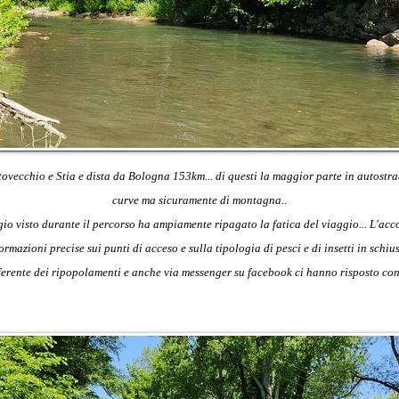
tovecchio e Stia e dista da Bologna 153km... di questi la maggior parte in autostr
curve ma sicuramente di montagna..
io visto durante il percorso ha ampiamente ripagato la fatica del viaggio... L'acc
ormazioni precise sui punti di acceso e sulla tipologia di pesci e di insetti in schius
referente dei ripopolamenti e anche via messenger su facebook ci hanno risposto co