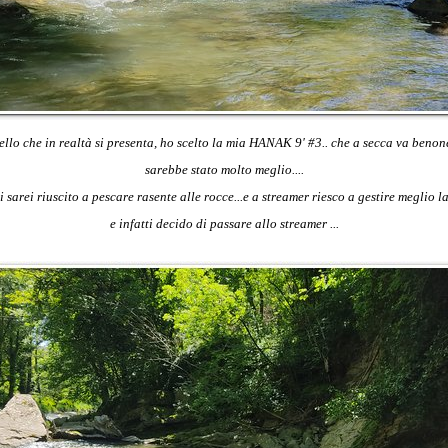
quello che in realtà si presenta, ho scelto la mia HANAK 9' #3.. che a secca va beno
sarebbe stato molto meglio....
 sarei riuscito a pescare rasente alle rocce...e a streamer riesco a gestire meglio la
e infatti
decido di passare allo streamer ...