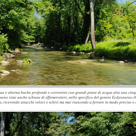
qua e alterna buche profonde e correntini con grandi piane di acqua alta una cin
ono viste anche schiuse di effemerotteri, nello specifico del genere Ecdyonurus che
, ricevendo attacchi veloci e schivi ma mai riuscendo a ferrare in modo preciso o a