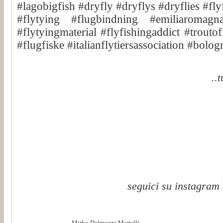
#lagobigfish #dryfly #dryflys #dryflies #fly
#flytying #flugbindning #emiliaromagna
#flytyingmaterial #flyfishingaddict #troutof
#flugfiske #italianflytiersassociation #bolo
..
seguici su instagram
Mirko Dalmonte Martelli