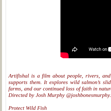
Artifishal is a film about people, rivers, and
supports them. It explores wild salmon’s slid
farms, and our continued loss of faith in natur
Directed by Josh Murphy @joshbonesmurphy
Protect Wild Fish