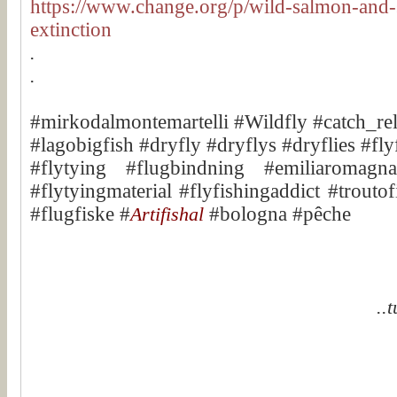
https://www.change.org/p/wild-salmon-and-s
extinction
.
.
#mirkodalmontemartelli #Wildfly #catch_re
#lagobigfish #dryfly #dryflys #dryflies #fl
#flytying #flugbindning #emiliaromagna
#flytyingmaterial #flyfishingaddict #troutof
#flugfiske #
Artifishal
#bologna #pêche
..