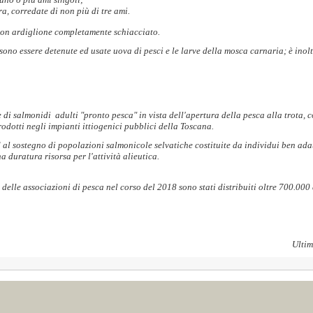
ra, corredate di non più di tre ami.
on ardiglione completamente schiacciato.
ono essere detenute ed usate uova di pesci e le larve della mosca carnaria; è inolt
i salmonidi adulti "pronto pesca" in vista dell'apertura della pesca alla trota, c
dotti negli impianti ittiogenici pubblici della Toscana.
d al sostegno di popolazioni salmonicole selvatiche costituite da individui ben ada
 duratura risorsa per l'attività alieutica.
 e delle associazioni di pesca nel corso del 2018 sono stati distribuiti oltre 700.00
Ultim