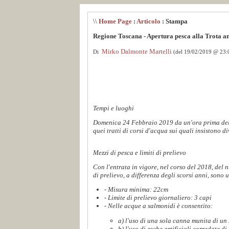
\\
Home Page
:
Articolo
: Stampa
Regione Toscana - Apertura pesca alla Trota a
Mirko Dalmonte Martelli
Di
(del 19/02/2019 @ 23:
Tempi e luoghi
Domenica 24 Febbraio 2019 da un'ora prima della 
quei tratti di corsi d'acqua sui quali insistono di
Mezzi di pesca e limiti di prelievo
Con l'entrata in vigore, nel corso del 2018, del
di prelievo, a differenza degli scorsi anni, sono u
- Misura minima: 22cm
- Limite di prelievo giornaliero: 3 capi
- Nelle acque a salmonidi è consentito:
a) l'uso di una sola canna munita di un
b) l'uso di esche artificiali corredate d