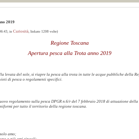
nno 2019
Curiosità
06:43, in
, linkato 1208 volte)
Regione Toscana
Apertura pesca alla Trota anno 2019
levata del sole, si riapre la pesca alla trota in tutte le acque pubbliche della 
vieti di pesca o regolamenti specifici.
 nuovo regolamento sulla pesca DPGR n.6/r del 7 febbraio 2018 di attuazione della 
niformi per tutto il territorio della regione toscana.
 solo amo;
i uno o più ami singoli;