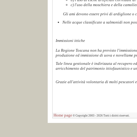
c) l'uso della moschiera e della camolie
Gli ami devono essere privi di ardiglione o c
Nelle acque classificate a salmonidi non poss
Immissioni ittiche
La Regione Toscana non ha previsto l'immissione d
produzione ed immissione di uova e novellame pro
Tale linea gestionale è indirizzata al recupero e
arricchimento del patrimonio ittiofaunistico e una
Grazie all'attività volontaria di molti pescatori
Home page
© Copyright 2003 - 2026 Tutti i diritti riservati.