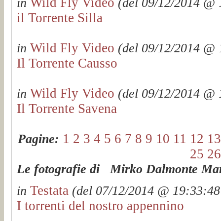
Wild Fly Video
in
(del 09/12/2014 @ 1
il Torrente Silla
Wild Fly Video
in
(del 09/12/2014 @ 1
Il Torrente Causso
Wild Fly Video
in
(del 09/12/2014 @ 1
Il Torrente Savena
1
2
3
4
5
6
7
8
9
10
11
12
13
Pagine:
25
26
Le fotografie di Mirko Dalmonte Mart
Testata
in
(del 07/12/2014 @ 19:33:48 
I torrenti del nostro appennino