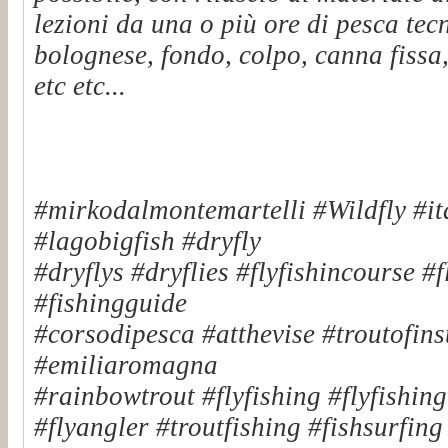
lezioni da una o più ore di pesca tec
bolognese, fondo, colpo, canna fissa,
etc etc...
#mirkodalmontemartelli #Wildfly #it
#lagobigfish #dryfly
#dryflys #dryflies #flyfishincourse #
#fishingguide
#corsodipesca #atthevise #troutofinst
#emiliaromagna
#rainbowtrout #flyfishing #flyfishin
#flyangler #troutfishing #fishsurfin