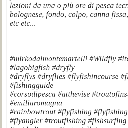
lezioni da una o più ore di pesca tec
bolognese, fondo, colpo, canna fissa,
etc etc...
#mirkodalmontemartelli #Wildfly #it
#lagobigfish #dryfly
#dryflys #dryflies #flyfishincourse #
#fishingguide
#corsodipesca #atthevise #troutofinst
#emiliaromagna
#rainbowtrout #flyfishing #flyfishin
#flyangler #troutfishing #fishsurfin