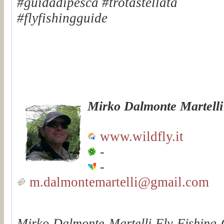
#guidadipesca #trotastellata
#flyfishingguide
Mirko Dalmonte Martelli
www.wildfly.it
-
-
m.dalmontemartelli@gmail.com
Mirko Dalmonte Martelli Fly Fishing G