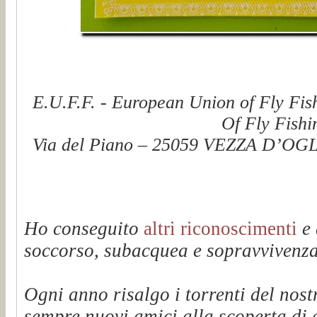
E.U.F.F. - European Union of Fly Fis
Of Fly Fishi
Via del Piano – 25059 VEZZA D’OGLI
Ho conseguito
altri riconoscimenti
e 
soccorso, subacquea e sopravvivenza 
Ogni anno risalgo i torrenti del n
sempre nuovi amici alla scoperta di q