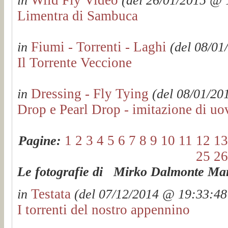
in
(del 26/01/2015 @ 1
Limentra di Sambuca
Fiumi - Torrenti - Laghi
in
(del 08/01
Il Torrente Veccione
Dressing - Fly Tying
in
(del 08/01/201
Drop e Pearl Drop - imitazione di uo
1
2
3
4
5
6
7
8
9
10
11
12
13
Pagine:
25
26
Le fotografie di Mirko Dalmonte Mart
Testata
in
(del 07/12/2014 @ 19:33:48 
I torrenti del nostro appennino