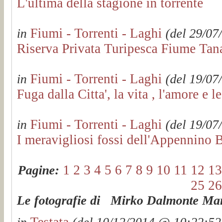
L'ultima della stagione in torrente
Fiumi - Torrenti - Laghi
in
(del 29/07
Riserva Privata Turipesca Fiume Ta
Fiumi - Torrenti - Laghi
in
(del 19/07
Fuga dalla Citta', la vita , l'amore e le 
Fiumi - Torrenti - Laghi
in
(del 19/07
I meravigliosi fossi dell'Appennino 
1
2
3
4
5
6
7
8
9
10
11
12
13
Pagine:
25
26
Le fotografie di Mirko Dalmonte Mart
Testata