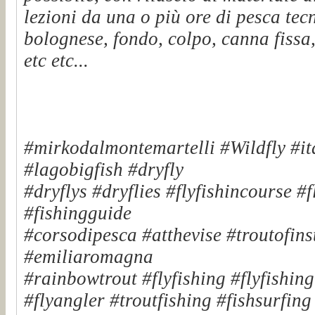
lezioni da una o più ore di pesca tec
bolognese, fondo, colpo, canna fissa,
etc etc...
#mirkodalmontemartelli #Wildfly #it
#lagobigfish #dryfly
#dryflys #dryflies #flyfishincourse #
#fishingguide
#corsodipesca #atthevise #troutofinst
#emiliaromagna
#rainbowtrout #flyfishing #flyfishin
#flyangler #troutfishing #fishsurfin