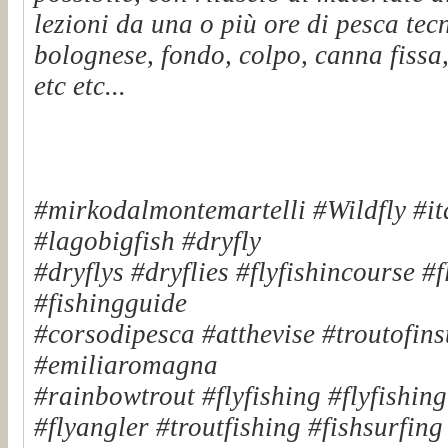
lezioni da una o più ore di pesca tec
bolognese, fondo, colpo, canna fissa,
etc etc...
#mirkodalmontemartelli #Wildfly #it
#lagobigfish #dryfly
#dryflys #dryflies #flyfishincourse #
#fishingguide
#corsodipesca #atthevise #troutofinst
#emiliaromagna
#rainbowtrout #flyfishing #flyfishin
#flyangler #troutfishing #fishsurfin