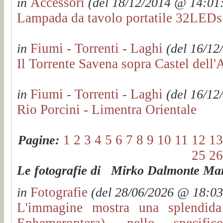
Accessori
in
(del 18/12/2014 @ 14:01:4
Lampada da tavolo portatile 32L
Fiumi - Torrenti - Laghi
in
(del 16/12
Il Torrente Savena sopra Castel dell'
Fiumi - Torrenti - Laghi
in
(del 16/12
Rio Porcini - Limentra Orientale
1
2
3
4
5
6
7
8
9
10
11
12
13
Pagine:
25
26
Le fotografie di Mirko Dalmonte Mart
Fotografie
in
(del 28/06/2026 @ 18:03:
L'immagine mostra una splendida 
Ephemeroptera), nello specific