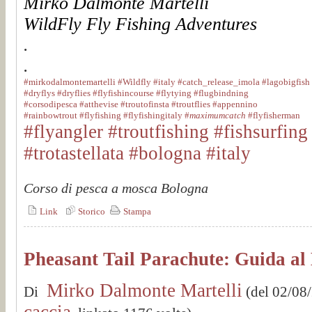
Mirko Dalmonte Martelli
WildFly Fly Fishing Adventures
.
.
#mirkodalmontemartelli
#Wildfly
#italy
#catch_release_imola
#lagobigfish
#dryflys
#dryflies
#flyfishincourse
#flytying
#flugbindning
#corsodipesca
#atthevise
#troutofinsta
#troutflies
#appennino
#rainbowtrout
#flyfishing
#flyfishingitaly
#
maximumcatch
#flyfisherman
#flyangler
#troutfishing
#fishsurfing
#trotastellata
#bologna #italy
Corso di pesca a mosca Bologna
Link
Storico
Stampa
Pheasant Tail Parachute: Guida al
Mirko Dalmonte Martelli
Di
(del 02/08
caccia