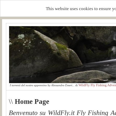
This website uses cookies to ensure y
WildFly Fly Fishing Adven
I torrenti del nostro appennino by Alessandro Emeri...
di
\\
Home Page
Benvenuto su WildFly.it Fly Fishing 